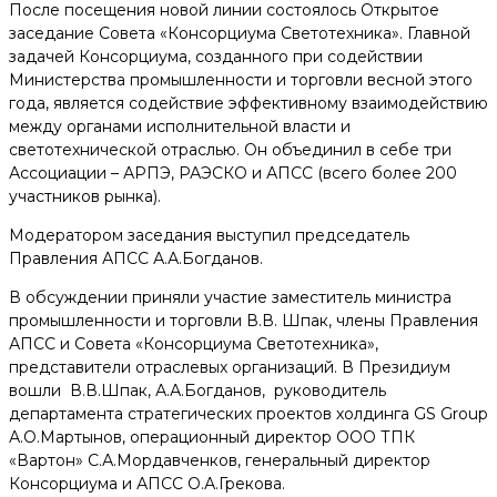
После посещения новой линии состоялось Открытое
заседание Совета «Консорциума Светотехника». Главной
задачей Консорциума, созданного при содействии
Министерства промышленности и торговли весной этого
года, является содействие эффективному взаимодействию
между органами исполнительной власти и
светотехнической отраслью. Он объединил в себе три
Ассоциации – АРПЭ, РАЭСКО и АПСС (всего более 200
участников рынка).
Модератором заседания выступил председатель
Правления АПСС А.А.Богданов.
В обсуждении приняли участие заместитель министра
промышленности и торговли В.В. Шпак, члены Правления
АПСС и Совета «Консорциума Светотехника»,
представители отраслевых организаций. В Президиум
вошли В.В.Шпак, А.А.Богданов, руководитель
департамента стратегических проектов холдинга GS Group
А.О.Мартынов, операционный директор ООО ТПК
«Вартон» С.А.Мордавченков, генеральный директор
Консорциума и АПСС О.А.Грекова.