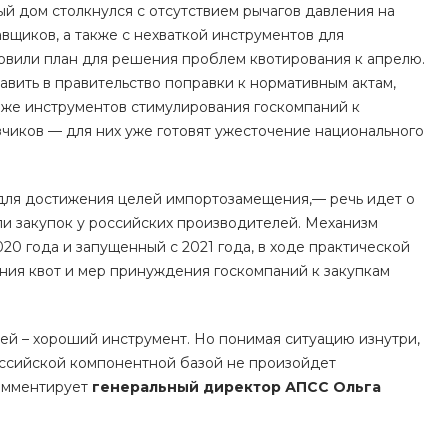
 дом столкнулся с отсутствием рычагов давления на
г. Челябинск, ул.
Звенигородская, д. 68,
вщиков, а также с нехваткой инструментов для
помещение 3
товили план для решения проблем квотирования к апрелю.
Пн-Пт: 9:00-18:00 Cб-Вс:
Выходной
вить в правительство поправки к нормативным актам,
tdmvp@mail.ru
 же инструментов стимулирования госкомпаний к
зчиков — для них уже готовят ужесточение национального
+7 (495) 789-22-12
г. Москва, ул.
Солнечногорская 12
Пн-Пт: 8:00-18:00 Cб-Вс:
 для достижения целей импортозамещения,— речь идет о
Выходной
msk@spectra-zavod.ru
ли закупок у российских производителей. Механизм
20 года и запущенный с 2021 года, в ходе практической
+7 (391) 228-74-22
ния квот и мер принуждения госкомпаний к закупкам
г. Красноярск, ул.
Рокоссовского, 18и
Пн-Пт: 9:00-18:00 Cб-Вс:
Выходной
ей – хороший инструмент. Но понимая ситуацию изнутри,
info@spectra-zavod.ru
оссийской компонентной базой не произойдет
комментирует
генеральный директор АПСС Ольга