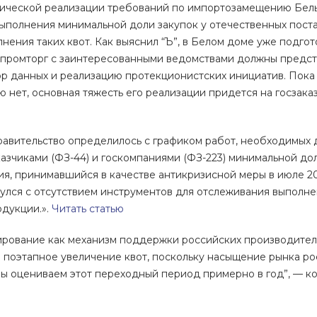
ической реализации требований по импортозамещению Белый
ыполнения минимальной доли закупок у отечественных поста
нения таких квот. Как выяснил “Ъ”, в Белом доме уже подго
промторг с заинтересованными ведомствами должны предста
р данных и реализацию протекционистских инициатив. Пока
нет, основная тяжесть его реализации придется на госзака
правительство определилось с графиком работ, необходимых
азчиками (ФЗ-44) и госкомпаниями (ФЗ-223) минимальной до
ия, принимавшийся в качестве антикризисной меры в июле 20
улся с отсутствием инструментов для отслеживания выполне
дукции.».
Читать статью
ирование как механизм поддержки российских производител
 поэтапное увеличение квот, поскольку насыщение рынка р
ы оцениваем этот переходный период примерно в год”, — 