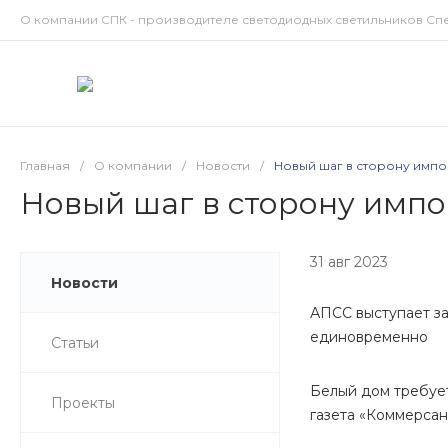
О компании СПК - производителе светодиодных светильников Сп
Главная
/
О компании
/
Новости
/
Новый шаг в сторону имп
Новый шаг в сторону имп
31 авг 2023
Новости
АПСС выступает за
единовременно
Статьи
Белый дом требует
Проекты
газета «Коммерсан