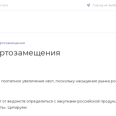
ектра
Город не выб
ортозамещения
ортозамещения
 поэтапное увеличение квот, поскольку насыщение рынка р
 от ведомств определиться с закупками российской продукц
тъ». Цитируем: