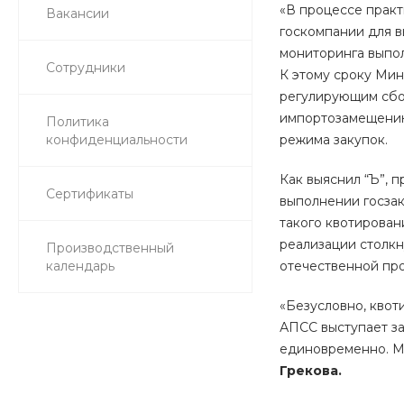
«В процессе практ
Вакансии
госкомпании для в
мониторинга выпол
Сотрудники
К этому сроку Мин
регулирующим сбо
импортозамещению 
Политика
конфиденциальности
режима закупок.
Как выяснил “Ъ”, 
Сертификаты
выполнении госзак
такого квотирован
реализации столкн
Производственный
календарь
отечественной про
«Безусловно, квот
АПСС выступает за
единовременно. М
Грекова.