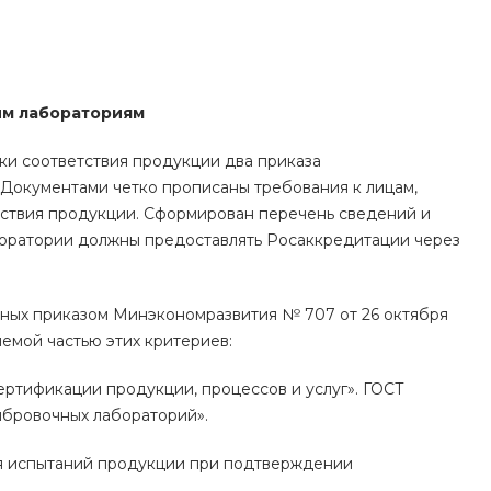
Звенигородская, д. 68,
помещение 3
Пн-Пт: 9:00-18:00 Cб-Вс:
Выходной
tdmvp@mail.ru
ым лабораториям
+7 (495) 789-22-12
г. Москва, ул.
ки соответствия продукции два приказа
Солнечногорская 12
. Документами четко прописаны требования к лицам,
Пн-Пт: 8:00-18:00 Cб-Вс:
Выходной
тствия продукции. Сформирован перечень сведений и
msk@spectra-zavod.ru
боратории должны предоставлять Росаккредитации через
+7 (391) 228-74-22
г. Красноярск, ул.
Рокоссовского, 18и
нных приказом Минэкономразвития № 707 от 26 октября
Пн-Пт: 9:00-18:00 Cб-Вс:
Выходной
лемой частью этих критериев:
info@spectra-zavod.ru
ертификации продукции, процессов и услуг». ГОСТ
ибровочных лабораторий».
ля испытаний продукции при подтверждении