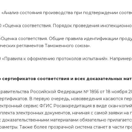
 «Анализ состояния производства при подтверждении соотве
0 «Оценка соответствия. Порядок проведения инспекционног
 «Оценка соответствия. Общие правила идентификации прод
ческих регламентов Таможенного союза».
 «Правила к оформлению протоколов испытаний». Например, 
 сертификатов соответствия и всех доказательных ма
равительства Российской Федерации № 1856 от 18 ноября 2
ертификатов. В первую очередь, нововведения касаются пе
ектронный сервис ФГИС Росаккредитация в виде скан-копий
лекта электронных документов, начиная с самой заявки на п
с доказательственными материалами обязательно прилагается
раметры. Также более прозрачной система станет в части 