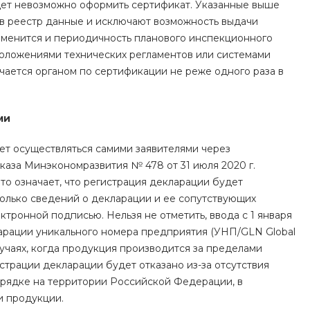
удет невозможно оформить сертификат. Указанные выше
 в реестр данные и исключают возможность выдачи
изменится и периодичность планового инспекционного
положениями технических регламентов или системами
чается органом по сертификации не реже одного раза в
ми
дет осуществляться самими заявителями через
аза Минэкономразвития № 478 от 31 июля 2020 г.
о означает, что регистрация декларации будет
только сведений о декларации и ее сопутствующих
ктронной подписью. Нельзя не отметить, ввода с 1 января
ларации уникального номера предприятия (УНП/GLN Global
лучаях, когда продукция производится за пределами
гистрации декларации будет отказано из-за отсутствия
орядке на территории Российской Федерации, в
и продукции.