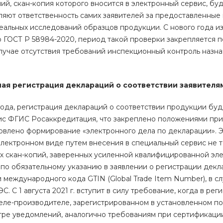
ий, скан-копия которого вносится в электронный сервис, б
яют ответственность самих заявителей за предоставленные
еальных исследований образцов продукции. С нового года 
о ГОСТ Р 58984-2020, период такой проверки закрепляется 
лучае отсутствия требований инспекционный контроль назна
ая регистрация деклараций о соответствии заявителя
года, регистрация деклараций о соответствии продукции бу
с ФГИС Росаккредитация, что закреплено положениями прик
влено формирование «электронного дела по декларации». Эт
электронном виде путем внесения в специальный сервис не 
их скан-копий, заверенных усиленной квалифицированной эле
я по обязательному указанию в заявлении о регистрации дек
и международного кода GTIN (Global Trade Item Number), в с
С. С 1 августа 2021 г. вступит в силу требование, когда в ре
еле-производителе, зарегистрированном в установленном п
тре уведомлений, аналогично требованиям при сертификаци