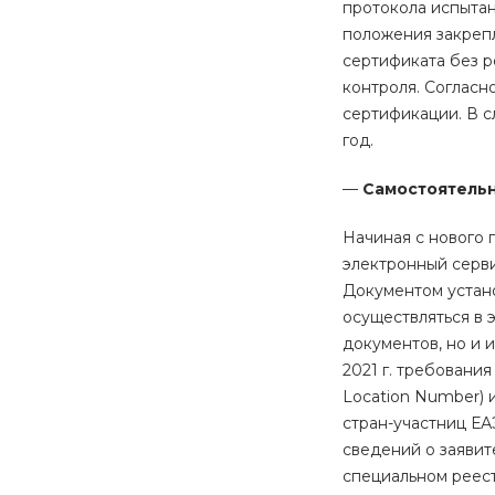
протокола испытан
положения закрепл
сертификата без р
контроля. Согласн
сертификации. В с
год.
—
Самостоятельн
Начиная с нового 
электронный серви
Документом устано
осуществляться в 
документов, но и 
2021 г. требовани
Location Number) 
стран-участниц ЕАЭ
сведений о заявит
специальном реес