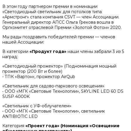
В этом году партнером премии в номинации
«Светодиодный светильник для потолков типа
«Армстронг» стала компания CSVT — член Ассоциации.
Генеральный директор АПСС Ольга Грекова вошла в
Оргкомитет отраслевой Премии «Золотой Фотон» 2020.
Мы рады поздравить победителей премии — членов
нашей Ассоциации:
В категории
«Продукт года»
наши члены забрали 3 из 5
наград:
«Светодиодный прожектор» (Подноминация мощный
прожектор (200 Вт и более)
• ТПК «Вартон», прожектор AirQub
«Светильник для садово-паркового освещения»
• ООО «МГК «Световые Технологии», SKYLINE LED 60 DS
SUSP 4000K
«Светильник с УФ-облучателем»
• ООО «МГК «Световые Технологии», светильник
ANTIBIOTIC LED
Категория
«Проект года» (Номинация «Освещение
общественных пространств»)