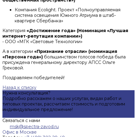
Компания Ecolight. Проект «Полноуправляемая
система освещения Южного Атриума в штаб-
квартире Сбербанка»
Категория
«Достижение года» (Номинация «Лучшая
интернет-репутация компании»)
• ООО «МГК «Световые Технологии»
А в категории
«Признание отрасли» (номинация
«Персона года»)
большинством голосов победа была
присуждена генеральному директору АПСС Ольге
Грековой.
Поздравляем победителей!
Назад к списку
Нужна консультация?
Подробно расскажем о наших услугах, видах работ и
типовых проектах, рассчитаем стоимость и подготовим
индивидуальное предложение!
Задать вопрос
Связаться с нами
msk@spectra-zavod.ru
Офис в Москве