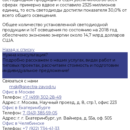
сферах примерно вдвое и составило 2325 миллионов
единиц, то есть светодиоды достигли показателя 30,0% от
всего общего освещения.
Общее количество установленной светодиодной
продукции и IoT освещения по состоянию на 2018 год
обеспечило экономию энергии около 14,7 млрд долларов
США.
Назад к списку
Нужна консультация?
Подробно расскажем о наших услугах, видах работ и
типовых проектах, рассчитаем стоимость и подготовим
индивидуальное предложение!
Задать вопрос
Связаться с нами
msk@spectra-zavod.ru
Офис в Москве
Телефон:
+7 (499) 302-28-49
Адрес:
г. Москва, Научный проезд, д. 8, стр.1, офис 223
Офис в Екатеринбурге
Телефон:
7 (343) 385-59-05
Адрес:
г. г. Екатеринбург, ул. Вайнера, д. 55а, оф. 505
Офис в Челябинске
Телефон:
+7 (922) 734-41-33