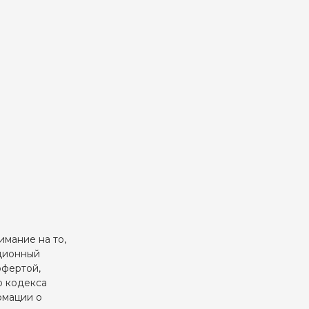
мание на то,
ационный
офертой,
о кодекса
рмации о