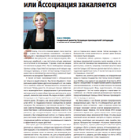
Звенигородская, д. 68,
помещение 3
Пн-Пт: 9:00-18:00 Cб-Вс:
Выходной
tdmvp@mail.ru
+7 (495) 789-22-12
г. Москва, ул.
Солнечногорская 12
Пн-Пт: 8:00-18:00 Cб-Вс:
Выходной
msk@spectra-zavod.ru
+7 (391) 228-74-22
г. Красноярск, ул.
Рокоссовского, 18и
Пн-Пт: 9:00-18:00 Cб-Вс:
Выходной
info@spectra-zavod.ru