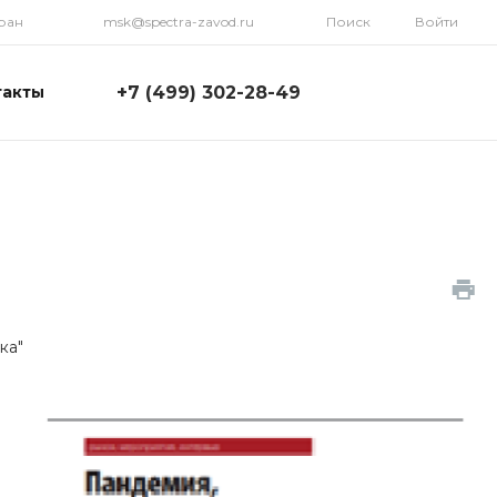
ран
msk@spectra-zavod.ru
Поиск
Войти
+7 (499) 302-28-49
такты
+7 (499) 302-28-49
г. Москва, Научный
проезд, д. 8, стр.1, офис
223
Пн-Пт: 8:00-18:00 Cб-Вс:
Выходной
msk@spectra-zavod.ru
7 (343) 385-59-05
ка"
г. г. Екатеринбург, ул.
Вайнера, д. 55а, оф. 505
Пн-Пт: 9:00-18:00 Cб-Вс:
Выходной
msk@spectra-zavod.ru
+7 (922) 734-41-33
г. Челябинск, ул.