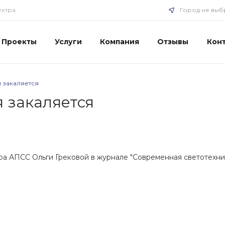
ектра
Город не выб
Проекты
Услуги
Компания
Отзывы
Кон
 закаляется
 закаляется
ра АПСС Ольги Грековой в журнале "Современная светотехни