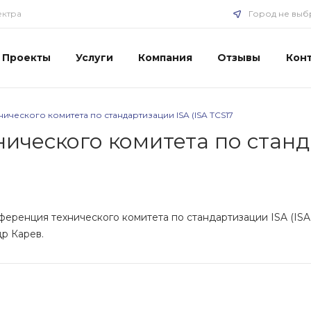
ектра
Город не выб
Проекты
Услуги
Компания
Отзывы
Кон
ческого комитета по стандартизации ISA (ISA TCS17
ического комитета по станда
ференция технического комитета по стандартизации ISA (IS
р Карев.