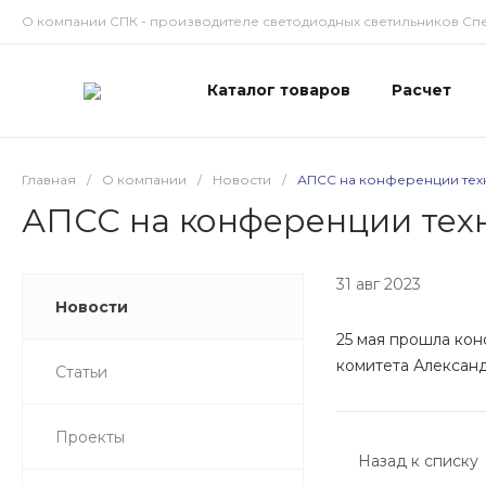
О компании СПК - производителе светодиодных светильников Сп
Каталог товаров
Расчет
Главная
/
О компании
/
Новости
/
АПСС на конференции техни
АПСС на конференции техн
31 авг 2023
Новости
25 мая прошла кон
комитета Александ
Статьи
Проекты
Назад к списку