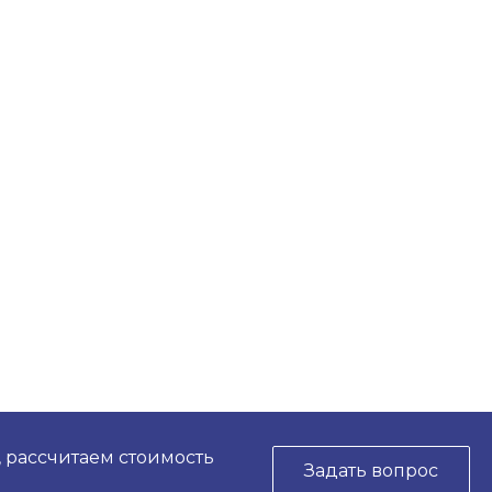
Звенигородская, д. 68,
помещение 3
Пн-Пт: 9:00-18:00 Cб-Вс:
Выходной
tdmvp@mail.ru
+7 (495) 789-22-12
г. Москва, ул.
Солнечногорская 12
Пн-Пт: 8:00-18:00 Cб-Вс:
Выходной
msk@spectra-zavod.ru
+7 (391) 228-74-22
г. Красноярск, ул.
Рокоссовского, 18и
Пн-Пт: 9:00-18:00 Cб-Вс:
Выходной
info@spectra-zavod.ru
, рассчитаем стоимость
Задать вопрос