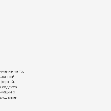
мание на то,
ационный
офертой,
о кодекса
рмации о
отрудникам