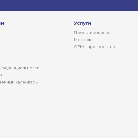
ии
Услуги
Проектирование
Монтаж
ОЕМ - прозводство
нфиденциальности
ы
венный календарь