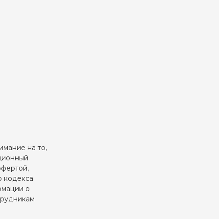
мание на то,
ационный
офертой,
о кодекса
рмации о
отрудникам