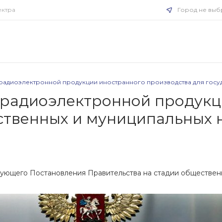
ектра
Город не выб
к радиоэлектронной продукции иностранного производства для госуд
к радиоэлектронной продук
ственных ‎и муниципальных 
вующего Постановления Правительства на стадии обществе