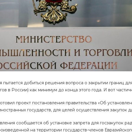
 пытается добиться решения вопроса о закрытии границ дл
ов в России) как минимум до конца этого года. И вот части
товил проект постановления правительства «Об установлен
ностранных государств, для целей осуществления закупок д
вления сообщается об установке запрета для госзакупок р
оизведенной на территории государств-членов Евразийского