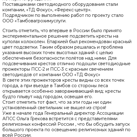
Поставщиками светодиодного оборудования стали
компании, «ТД Фокус», «Ферекс-центр».
Подрядчиком по выполнению работ по проекту стало
ООО «Тамбовагрохимуслуги.
Стоить отметить, что впервые в России было принято
экспериментальное решение подсветить кресты на
куполах колоколен. Епархией был рекомендован красный
цвет подсветки. Таким образом решалась и проблема
указания высоких точек высотных зданий с целью
обеспечения безопасности полётов над ними. Для
подсвечивания крестов отлично подошли светодиодные
прожекторы ПСС-2 и ПСС-3 с красным свечением
светодиодов от компании ООО «ТД Фокус»
В свете этих прожекторов кресты видны со всех точек
города, а при въезде в Тамбов со стороны леса
открывается особенно завораживающий вид: кресты
будто плывут над городом, освещая его.
Стоит отметить тот факт, что за эти годы ни один
установленный светильник не вышел из строя!
Уже в начале года Генеральный директор Ассоциации
АПСС Ольга Грекова встретится с представителями
религиозных конфессий России , что бы обсудить запуск
большого проекта по освещению религиозных зданий по
всей России.