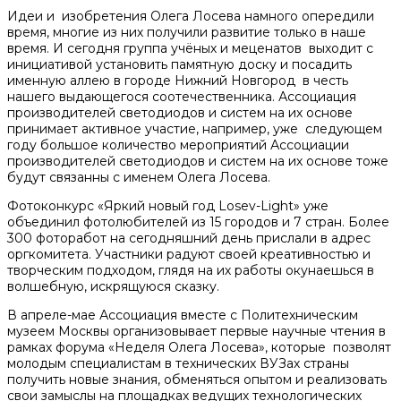
Идеи и изобретения Олега Лосева намного опередили
время, многие из них получили развитие только в наше
время. И сегодня группа учёных и меценатов выходит с
инициативой установить памятную доску и посадить
именную аллею в городе Нижний Новгород в честь
нашего выдающегося соотечественника. Ассоциация
производителей светодиодов и систем на их основе
принимает активное участие, например, уже следующем
году большое количество мероприятий Ассоциации
производителей светодиодов и систем на их основе тоже
будут связанны с именем Олега Лосева.
Фотоконкурс «Яркий новый год Losev-Light» уже
объединил фотолюбителей из 15 городов и 7 стран. Более
300 фоторабот на сегодняшний день прислали в адрес
оргкомитета. Участники радуют своей креативностью и
творческим подходом, глядя на их работы окунаешься в
волшебную, искрящуюся сказку.
В апреле-мае Ассоциация вместе с Политехническим
музеем Москвы организовывает первые научные чтения в
рамках форума «Неделя Олега Лосева», которые позволят
молодым специалистам в технических ВУЗах страны
получить новые знания, обменяться опытом и реализовать
свои замыслы на площадках ведущих технологических