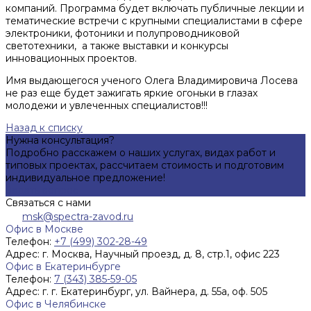
компаний. Программа будет включать публичные лекции и
тематические встречи с крупными специалистами в сфере
электроники, фотоники и полупроводниковой
светотехники, а также выставки и конкурсы
инновационных проектов.
Имя выдающегося ученого Олега Владимировича Лосева
не раз еще будет зажигать яркие огоньки в глазах
молодежи и увлеченных специалистов!!!
Назад к списку
Нужна консультация?
Подробно расскажем о наших услугах, видах работ и
типовых проектах, рассчитаем стоимость и подготовим
индивидуальное предложение!
Задать вопрос
Связаться с нами
msk@spectra-zavod.ru
Офис в Москве
Телефон:
+7 (499) 302-28-49
Адрес:
г. Москва, Научный проезд, д. 8, стр.1, офис 223
Офис в Екатеринбурге
Телефон:
7 (343) 385-59-05
Адрес:
г. г. Екатеринбург, ул. Вайнера, д. 55а, оф. 505
Офис в Челябинске