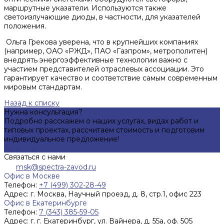
маршрутные указатели. Используются также
светоизлучающие диоды, в частности, для указателей
положения.
Ольга Грекова уверена, что в крупнейших компаниях
(например, ОАО «РЖД», ПАО «Газпром», метрополитен)
внедрять энергоэффективные технологии важно с
участием представителей отраслевых ассоциации. Это
гарантирует качество и соответствие самым современным
мировым стандартам.
Назад к списку
Нужна консультация?
Подробно расскажем о наших услугах, видах работ и
типовых проектах, рассчитаем стоимость и подготовим
индивидуальное предложение!
Задать вопрос
Связаться с нами
msk@spectra-zavod.ru
Офис в Москве
Телефон:
+7 (499) 302-28-49
Адрес:
г. Москва, Научный проезд, д. 8, стр.1, офис 223
Офис в Екатеринбурге
Телефон:
7 (343) 385-59-05
Адрес:
г. г. Екатеринбург, ул. Вайнера, д. 55а, оф. 505