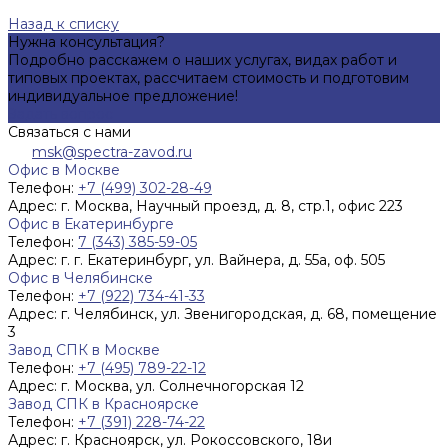
Назад к списку
Нужна консультация?
Подробно расскажем о наших услугах, видах работ и
типовых проектах, рассчитаем стоимость и подготовим
индивидуальное предложение!
Задать вопрос
Связаться с нами
msk@spectra-zavod.ru
Офис в Москве
Телефон:
+7 (499) 302-28-49
Адрес:
г. Москва, Научный проезд, д. 8, стр.1, офис 223
Офис в Екатеринбурге
Телефон:
7 (343) 385-59-05
Адрес:
г. г. Екатеринбург, ул. Вайнера, д. 55а, оф. 505
Офис в Челябинске
Телефон:
+7 (922) 734-41-33
Адрес:
г. Челябинск, ул. Звенигородская, д. 68, помещение
3
Завод СПК в Москве
Телефон:
+7 (495) 789-22-12
Адрес:
г. Москва, ул. Солнечногорская 12
Завод СПК в Красноярске
Телефон:
+7 (391) 228-74-22
Адрес:
г. Красноярск, ул. Рокоссовского, 18и