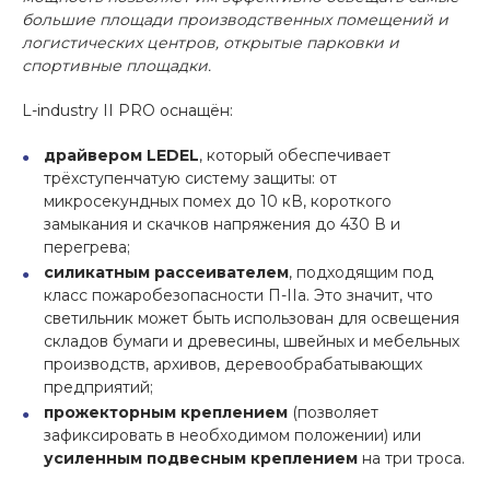
большие площади производс
твенных помещений и
логистических центров, открыты
е
парковк
и
и
спорт
ивные
площадк
и.
L-industry II PRO оснащён:
драйвером
LEDEL
, который обеспечивает
трёхступенчатую систему защиты: от
микросекундных помех до 10 кВ, короткого
замыкания и скачков напряжения до 430 В и
перегрева;
силикатным рассеивателем
, подходящим под
класс пожаробезопасности П-IIа. Это значит, что
светильник может быть использован для освещения
складов бумаги и древесины, швейных и мебельных
производств, архивов, деревообрабатывающих
предприятий;
прожекторным креплением
(позволяет
зафиксировать в необходимом положении) или
усиленным подвесным креплением
на три троса.