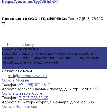
https://youtu.be/5yyJVBBSNXI
Пресс-центр ООО «ТД «ФЕРЕКС».
Тел.: +7 (843) 784 10
13
Назад к списку
Нужна консультация?
Подробно расскажем о наших услугах, видах работ и
типовых проектах, рассчитаем стоимость и подготовим
индивидуальное предложение!
Задать вопрос
Связаться с нами
msk@spectra-zavod.ru
Офис в Москве
Телефон:
+7 (499) 302-28-49
Адрес:
г. Москва, Научный проезд, д. 8, стр.1, офис 223
Офис в Екатеринбурге
Телефон:
7 (343) 385-59-05
Адрес:
г. г. Екатеринбург, ул. Вайнера, д. 55а, оф. 505
Офис в Челябинске