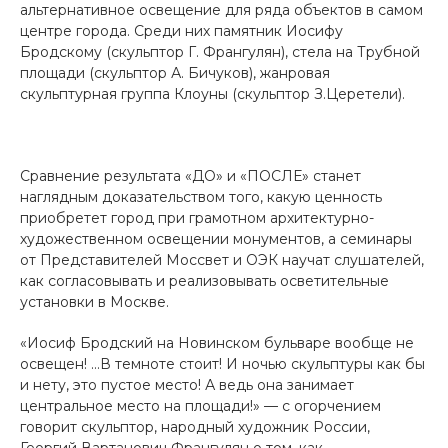
альтернативное освещение для ряда объектов в самом
центре города. Среди них памятник Иосифу
Бродскому (скульптор Г. Франгулян), стела на Трубной
площади (скульптор А. Бичуков), жанровая
скульптурная группа Клоуны (скульптор З.Церетели).
Сравнение результата «ДО» и «ПОСЛЕ» станет
наглядным доказательством того, какую ценность
приобретет город при грамотном архитектурно-
художественном освещении монументов, а семинары
от Представителей Моссвет и ОЭК научат слушателей,
как согласовывать и реализовывать осветительные
установки в Москве.
«Иосиф Бродский на Новинском бульваре вообще не
освещен! …В темноте стоит! И ночью скульптуры как бы
и нету, это пустое место! А ведь она занимает
центральное место на площади!» — с огорчением
говорит скульптор, народный художник России,