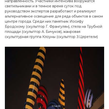
направленность. Участники интенсива вооружатся
светильниками и в темное время суток под
руководством экспертов разработают и реализуют
альтернативное освещение для ряда объектов в самом
центре города. Среди них памятник Иосифу
Бродскому (скульптор Г. Франгулян), стела на Трубной
площади (скульптор А. Бичуков), жанровая
скульптурная группа Клоуны (скульптор З.Церетели)