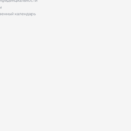
нфиденциальности
ы
венный календарь