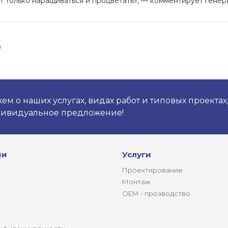
 только наращиваться и процветать», — комментирует генер
у
м о наших услугах, видах работ и типовых проектах
дивидуальное предложение!
ии
Услуги
Проектирование
Монтаж
ОЕМ - прозводство