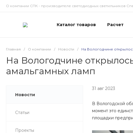
О компании СПК - производителе светодиодных светильников Сп
Каталог товаров
Расчет
Главная
/
О компании
/
Новости
/
На Вологодчине открылос
На Вологодчине открылось
амальгамных ламп
31 авг 2023
Новости
В Вологодской обл
момент это единс
Статьи
площадки предприя
Проекты