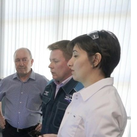
Звенигородская, д. 68,
помещение 3
Пн-Пт: 9:00-18:00 Cб-Вс:
Выходной
tdmvp@mail.ru
+7 (495) 789-22-12
г. Москва, ул.
Солнечногорская 12
Пн-Пт: 8:00-18:00 Cб-Вс:
Выходной
msk@spectra-zavod.ru
+7 (391) 228-74-22
г. Красноярск, ул.
Рокоссовского, 18и
Пн-Пт: 9:00-18:00 Cб-Вс:
Выходной
info@spectra-zavod.ru