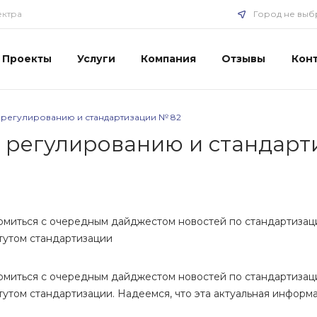
ектра
Город не выб
Проекты
Услуги
Компания
Отзывы
Кон
 регулированию и стандартизации № 82
 регулированию и стандарт
омиться с очередным дайджестом новостей по стандартизац
тутом стандартизации
омиться с очередным дайджестом новостей по стандартизац
утом стандартизации. Надеемся, что эта актуальная информ