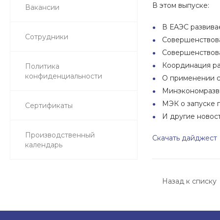
В этом выпуске:
Вакансии
В ЕАЭС развива
Сотрудники
Совершенствова
Совершенствова
Координация ра
Политика
конфиденциальности
О применении с
Минэкономразви
МЭК о запуске 
Сертификаты
И другие новост
Производственный
Скачать дайджест
календарь
Назад к списку