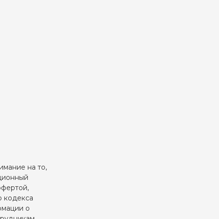
мание на то,
ационный
офертой,
о кодекса
рмации о
отрудникам