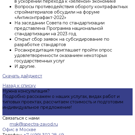
в ускорении перехода к «зеленой» экономике
Вопросы противодействия обороту контрафактных
стройматериалов обсудили на форуме
«Антиконтрафакт-2022»
На заседании Совета по стандартизации
представлена Программа национальной
стандартизации на 2023 год
Открыт сбор заявок на субсидирование по
разработке стандартов
Росаккредитация приглашает пройти опрос
удовлетворенности оказанием некоторых
государственных услуг
И другие.
Скачать дайджест
Назад к списку
Нужна консультация?
Подробно расскажем о наших услугах, видах работ и
типовых проектах, рассчитаем стоимость и подготовим
индивидуальное предложение!
Задать вопрос
Связаться с нами
msk@spectra-zavod.ru
Офис в Москве
Телефон:
+7 (499) 302-28-49