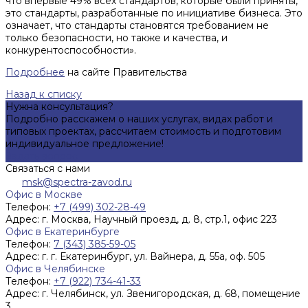
что впервые 49% всех стандартов, которые были приняты,
это стандарты, разработанные по инициативе бизнеса. Это
означает, что стандарты становятся требованием не
только безопасности, но также и качества, и
конкурентоспособности».
Подробнее
на сайте Правительства
Назад к списку
Нужна консультация?
Подробно расскажем о наших услугах, видах работ и
типовых проектах, рассчитаем стоимость и подготовим
индивидуальное предложение!
Задать вопрос
Связаться с нами
msk@spectra-zavod.ru
Офис в Москве
Телефон:
+7 (499) 302-28-49
Адрес:
г. Москва, Научный проезд, д. 8, стр.1, офис 223
Офис в Екатеринбурге
Телефон:
7 (343) 385-59-05
Адрес:
г. г. Екатеринбург, ул. Вайнера, д. 55а, оф. 505
Офис в Челябинске
Телефон:
+7 (922) 734-41-33
Адрес:
г. Челябинск, ул. Звенигородская, д. 68, помещение
3