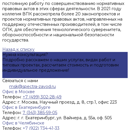
постоянную работу по совершенствованию нормативных
правовых актов в этих сферах деятельности. В 2021 году
коллегия ВПК рассмотрела более 20 законопроектов и
проектов нормативных правовых актов, направленных на
поддержку отечественных производителей, в том числе
ОПК, для обеспечения технологического суверенитета,
обороноспособности и национальной безопасности
государства.
Назад к списку
Нужна консультация?
Подробно расскажем о наших услугах, видах работ и
типовых проектах, рассчитаем стоимость и подготовим
индивидуальное предложение!
Задать вопрос
Связаться с нами
msk@spectra-zavod.ru
Офис в Москве
Телефон:
+7 (499) 302-28-49
Адрес:
г. Москва, Научный проезд, д. 8, стр.1, офис 223
Офис в Екатеринбурге
Телефон:
7 (343) 385-59-05
Адрес:
г. г. Екатеринбург, ул. Вайнера, д. 55а, оф. 505
Офис в Челябинске
Телефон:
+7 (922) 734-41-33