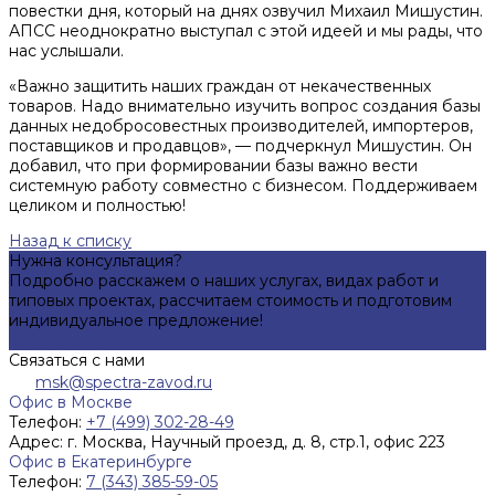
повестки дня, который на днях озвучил Михаил Мишустин.
АПСС неоднократно выступал с этой идеей и мы рады, что
нас услышали.
«Важно защитить наших граждан от некачественных
товаров. Надо внимательно изучить вопрос создания базы
данных недобросовестных производителей, импортеров,
поставщиков и продавцов», — подчеркнул Мишустин. Он
добавил, что при формировании базы важно вести
системную работу совместно с бизнесом. Поддерживаем
целиком и полностью!
Назад к списку
Нужна консультация?
Подробно расскажем о наших услугах, видах работ и
типовых проектах, рассчитаем стоимость и подготовим
индивидуальное предложение!
Задать вопрос
Связаться с нами
msk@spectra-zavod.ru
Офис в Москве
Телефон:
+7 (499) 302-28-49
Адрес:
г. Москва, Научный проезд, д. 8, стр.1, офис 223
Офис в Екатеринбурге
Телефон:
7 (343) 385-59-05