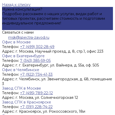
Назад к списку
Нужна консультация?
Подробно расскажем о наших услугах, видах работ и
типовых проектах, рассчитаем стоимость и подготовим
индивидуальное предложение!
Задать вопрос
Связаться с нами
msk@spectra-zavod.ru
Офис в Москве
Телефон:
+7 (499) 302-28-49
Адрес:
г. Москва, Научный проезд, д. 8, стр.1, офис 223
Офис в Екатеринбурге
Телефон:
7 (343) 385-59-05
Адрес:
г. г. Екатеринбург, ул. Вайнера, д. 55а, оф. 505
Офис в Челябинске
Телефон:
+7 (922) 734-41-33
Адрес:
г. Челябинск, ул. Звенигородская, д. 68, помещение
3
Завод СПК в Москве
Телефон:
+7 (495) 789-22-12
Адрес:
г. Москва, ул. Солнечногорская 12
Завод СПК в Красноярске
Телефон:
+7 (391) 228-74-22
Адрес:
г. Красноярск, ул. Рокоссовского, 18и